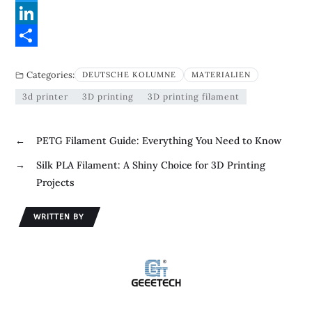
a
T
c
w
L
e
i
i
S
Categories:
DEUTSCHE KOLUMNE
MATERIALIEN
b
t
n
h
3d printer
3D printing
3D printing filament
o
t
k
a
o
e
e
r
←
PETG Filament Guide: Everything You Need to Know
k
r
d
e
→
Silk PLA Filament: A Shiny Choice for 3D Printing
I
Projects
n
WRITTEN BY