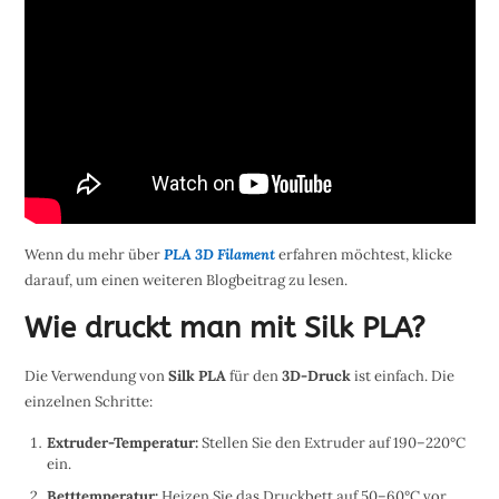
Wenn du mehr über
PLA 3D Filament
erfahren möchtest, klicke
darauf, um einen weiteren Blogbeitrag zu lesen.
Wie druckt man mit Silk PLA?
Die Verwendung von
Silk PLA
für den
3D-Druck
ist einfach. Die
einzelnen Schritte:
Extruder-Temperatur:
Stellen Sie den Extruder auf 190–220°C
ein.
Betttemperatur:
Heizen Sie das Druckbett auf 50–60°C vor.