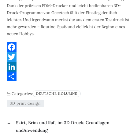
Dank der präzisen FDM-Drucker und leicht bedienbaren 3D-
Druck-Programme von Geeetech fällt der Einstieg deutlich
leichter. Und irgendwann merkst du: aus dem ersten Testdruck ist
mehr geworden – Routine, Spaß und vielleicht der Beginn eines
neuen Hobbys.
F
a
T
c
w
L
e
i
i
S
Categories:
DEUTSCHE KOLUMNE
b
t
n
h
3D print design
o
t
k
a
o
e
e
r
←
Skirt, Brim und Raft im 3D Druck: Grundlagen
k
r
d
e
undAnwendung
I